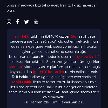
Sosyal medyada bizi takip edebilirsiniz. İlk siz haberdar
olun.
Telif Hakkı
Bildirimi (DMCA) dizipal,
5651
sayılı yasa
çerçevesinde "yer sağlayıcı" rolü üstlenmektedir. İlgili
düzenlemeye göre, web sitesi yöneticisinin hukuka
aykırı içerikleri denetleme sorumluluğu
bulunmamaktadır. Bu nedenle sitemiz
"uyar ve kaldır"
politikası izlemektedir. Sitemizde yer alan tüm içerikler
(videolar)
video paylaşım platformlarından ve halka açık
kaynaklardan
(gömülü kodlar ile)
temin edilmektedir.
Telif hakkı ihlaline uğradığını düşünen eser sahipleri,
Tehlif Hakkı
iletişim formumuzu kullanarak bizimle
iletişime geçebilirler. Başvurunuz değerlendirildikten
sonra, haklı bulunan içerikler 48 saat içinde sitemizden
kaldırılacaktır.
- © Hemen izle Tüm Hakları Saklıdır...