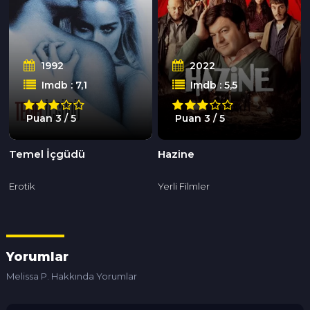
1992
2022
Imdb : 7,1
Imdb : 5,5
Puan 3 / 5
Puan 3 / 5
Temel İçgüdü
Hazine
Erotik
Yerli Filmler
Yorumlar
Melissa P. Hakkında Yorumlar