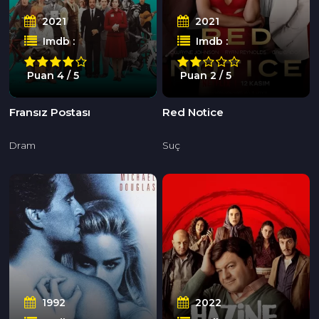
2021
2021
Imdb :
Imdb :
Puan 4 / 5
Puan 2 / 5
Fransız Postası
Red Notice
Dram
Suç
1992
2022