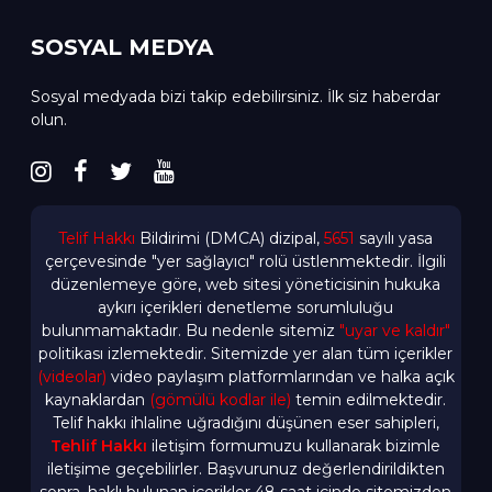
SOSYAL MEDYA
Sosyal medyada bizi takip edebilirsiniz. İlk siz haberdar
olun.
Telif Hakkı
Bildirimi (DMCA) dizipal,
5651
sayılı yasa
çerçevesinde "yer sağlayıcı" rolü üstlenmektedir. İlgili
düzenlemeye göre, web sitesi yöneticisinin hukuka
aykırı içerikleri denetleme sorumluluğu
bulunmamaktadır. Bu nedenle sitemiz
"uyar ve kaldır"
politikası izlemektedir. Sitemizde yer alan tüm içerikler
(videolar)
video paylaşım platformlarından ve halka açık
kaynaklardan
(gömülü kodlar ile)
temin edilmektedir.
Telif hakkı ihlaline uğradığını düşünen eser sahipleri,
Tehlif Hakkı
iletişim formumuzu kullanarak bizimle
iletişime geçebilirler. Başvurunuz değerlendirildikten