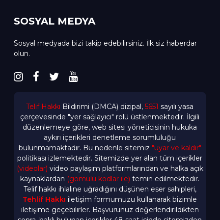
SOSYAL MEDYA
Sosyal medyada bizi takip edebilirsiniz. İlk siz haberdar
olun.
Telif Hakkı
Bildirimi (DMCA) dizipal,
5651
sayılı yasa
çerçevesinde "yer sağlayıcı" rolü üstlenmektedir. İlgili
düzenlemeye göre, web sitesi yöneticisinin hukuka
aykırı içerikleri denetleme sorumluluğu
bulunmamaktadır. Bu nedenle sitemiz
"uyar ve kaldır"
politikası izlemektedir. Sitemizde yer alan tüm içerikler
(videolar)
video paylaşım platformlarından ve halka açık
kaynaklardan
(gömülü kodlar ile)
temin edilmektedir.
Telif hakkı ihlaline uğradığını düşünen eser sahipleri,
Tehlif Hakkı
iletişim formumuzu kullanarak bizimle
iletişime geçebilirler. Başvurunuz değerlendirildikten